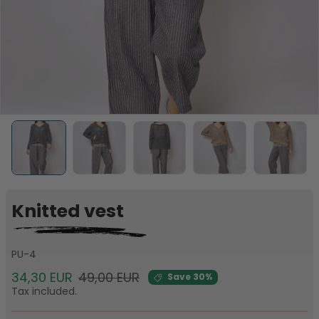
Knitted vest
PU-4
Sale price
Regular price
34,30 EUR
49,00 EUR
Save 30%
Tax included.