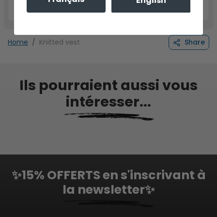
English
Description
Home
Knitted vest
Share
Ils pourraient aussi vous
intéresser...
✨15% OFFERTS en s'inscrivant à
la newsletter✨